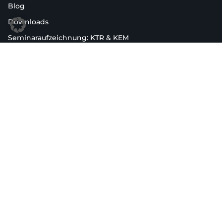
Blog
Downloads
Seminaraufzeichnung: KTR & KEM
Effizientes Controlling mit Business Intelligence
Unternehmen
Wer wir sind
Jobs
Kontakt
Partner
Veranstaltungen
Service & Support
Kontakt
sales@planorg.de